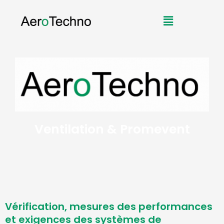
Aller
Menu
au
contenu
Ventilation & Promevent
Vérification, mesures des performances
et exigences des systèmes de