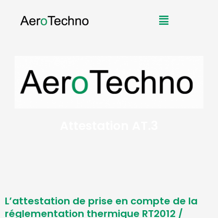
Aller
Menu
au
contenu
Attestation AT.3
L’attestation de prise en compte de la
réglementation thermique RT2012 /