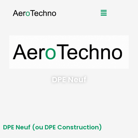
Aller
Menu
au
contenu
DPE Neuf
DPE Neuf (ou DPE Construction)