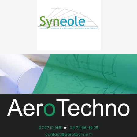
07.87.12.01.51
ou
04.74.66.48.25
contact@aerotechno.fr